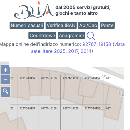
dal 2005 servizi gratuiti,
giochi e tanto altro
Numeri casuali
Verifica IBAN
Abi/Cab
Poste
Countdown
Anagrammi
Mappa online dell'indirizzo numerico:
92767-19158
(
vista
satellitare 2025
,
2017
,
2014
)
+
−