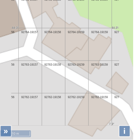
»
i
10 m