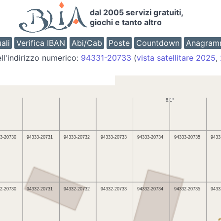
dal 2005 servizi gratuiti,
giochi e tanto altro
ali
Verifica IBAN
Abi/Cab
Poste
Countdown
Anagram
ll'indirizzo numerico:
94331-20733
(
vista satellitare 2025
,