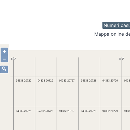
Numeri casu
Mappa online de
+
−