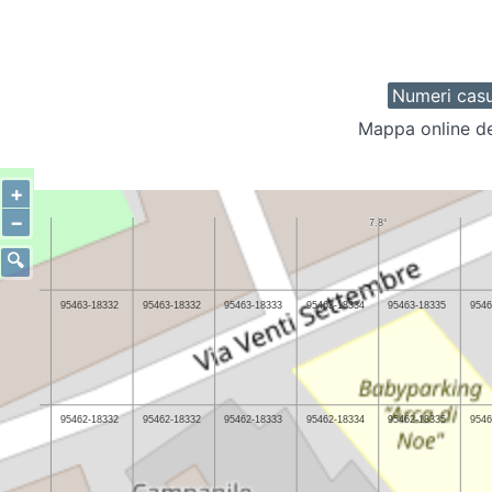
Numeri casu
Mappa online de
+
−