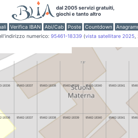
dal 2005 servizi gratuiti,
giochi e tanto altro
ali
Verifica IBAN
Abi/Cab
Poste
Countdown
Anagram
ll'indirizzo numerico:
95461-18339
(
vista satellitare 2025
,