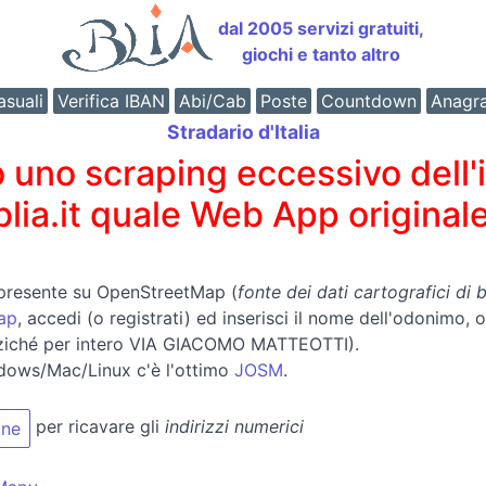
dal 2005 servizi gratuiti,
giochi e tanto altro
suali
Verifica IBAN
Abi/Cab
Poste
Countdown
Anagr
Stradario d'Italia
o scraping eccessivo dell'int
 blia.it quale Web App originale
presente su OpenStreetMap (
fonte dei dati cartografici di bl
ap
, accedi (o registrati) ed inserisci il nome dell'odonimo,
ziché per intero VIA GIACOMO MATTEOTTI).
dows/Mac/Linux c'è l'ottimo
JOSM
.
per ricavare gli
indirizzi numerici
ine