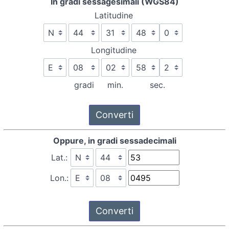
In gradi sessagesimali (WGS84)
Latitudine
Longitudine
gradi
min.
sec.
Oppure, in gradi sessadecimali
Lat.:
Lon.: