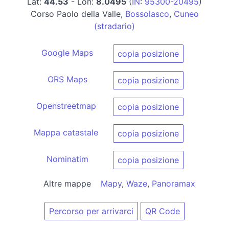
Lat:
44.53
- Lon:
8.0495
(
IN
:
95300-20495
)
Corso Paolo della Valle,
Bossolasco
,
Cuneo
(stradario)
Google Maps
copia posizione
ORS Maps
copia posizione
Openstreetmap
copia posizione
Mappa catastale
copia posizione
Nominatim
copia posizione
Altre mappe
Mapy
,
Waze
,
Panoramax
Percorso per arrivarci
QR Code