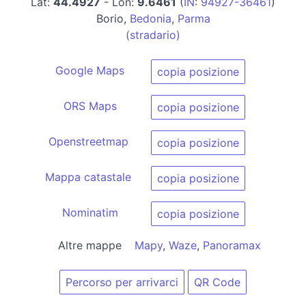
Lat:
44.4927
- Lon:
9.6461
(
IN
:
94927-36461
)
Borio,
Bedonia
,
Parma
(stradario)
Google Maps
copia posizione
ORS Maps
copia posizione
Openstreetmap
copia posizione
Mappa catastale
copia posizione
Nominatim
copia posizione
Altre mappe
Mapy
,
Waze
,
Panoramax
Percorso per arrivarci
QR Code