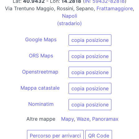
Lat:
40.9432
- Lon:
14.2818
(
IN
:
59432-82818
)
Via Trentuno Maggio, Rossini, Sepano,
Frattamaggiore
,
Napoli
(stradario)
Google Maps
copia posizione
ORS Maps
copia posizione
Openstreetmap
copia posizione
Mappa catastale
copia posizione
Nominatim
copia posizione
Altre mappe
Mapy
,
Waze
,
Panoramax
Percorso per arrivarci
QR Code