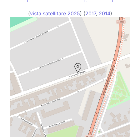
(
vista satellitare 2025
) (
2017
,
2014
)