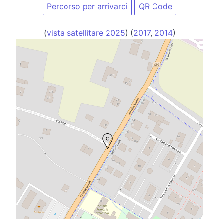
Percorso per arrivarci
QR Code
(
vista satellitare 2025
) (
2017
,
2014
)