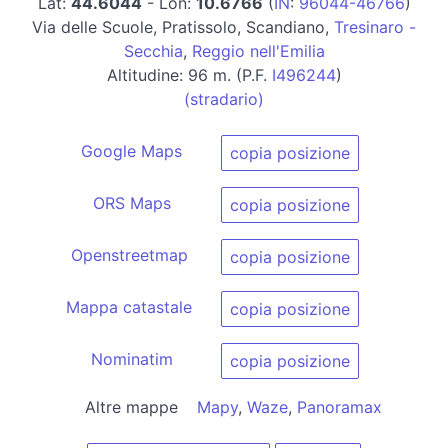
Lat:
44.6044
- Lon:
10.6766
(
IN
:
96044-46766
)
Via delle Scuole, Pratissolo, Scandiano,
Tresinaro -
Secchia
,
Reggio nell'Emilia
Altitudine: 96 m. (P.F.
I496244
)
(stradario)
Google Maps
copia posizione
ORS Maps
copia posizione
Openstreetmap
copia posizione
Mappa catastale
copia posizione
Nominatim
copia posizione
Altre mappe
Mapy
,
Waze
,
Panoramax