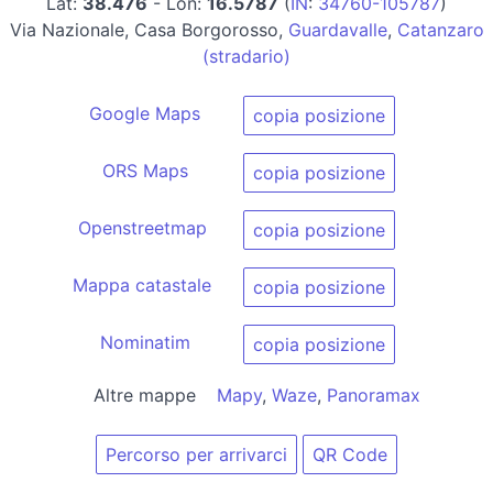
Lat:
38.476
- Lon:
16.5787
(
IN
:
34760-105787
)
Via Nazionale, Casa Borgorosso,
Guardavalle
,
Catanzaro
(stradario)
Google Maps
copia posizione
ORS Maps
copia posizione
Openstreetmap
copia posizione
Mappa catastale
copia posizione
Nominatim
copia posizione
Altre mappe
Mapy
,
Waze
,
Panoramax
Percorso per arrivarci
QR Code