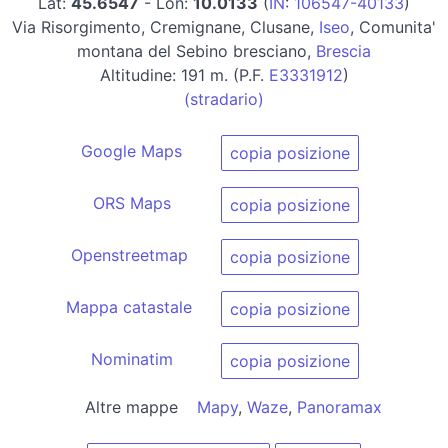
Lat:
45.6547
- Lon:
10.0133
(
IN
:
106547-40133
)
Via Risorgimento, Cremignane, Clusane,
Iseo
, Comunita'
montana del Sebino bresciano,
Brescia
Altitudine: 191 m. (P.F.
E3331912
)
(stradario)
Google Maps
copia posizione
ORS Maps
copia posizione
Openstreetmap
copia posizione
Mappa catastale
copia posizione
Nominatim
copia posizione
Altre mappe
Mapy
,
Waze
,
Panoramax