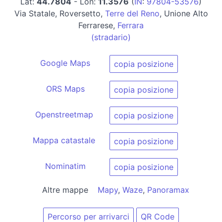
Lat:
44.7804
- Lon:
11.3576
(
IN
:
97804-53576
)
Via Statale, Roversetto,
Terre del Reno
, Unione Alto
Ferrarese,
Ferrara
(stradario)
Google Maps
copia posizione
ORS Maps
copia posizione
Openstreetmap
copia posizione
Mappa catastale
copia posizione
Nominatim
copia posizione
Altre mappe
Mapy
,
Waze
,
Panoramax
Percorso per arrivarci
QR Code