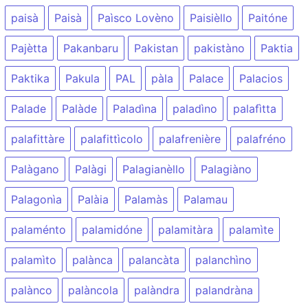
paisà
Paisà
Paìsco Lovèno
Paisièllo
Paitóne
Pajètta
Pakanbaru
Pakistan
pakistàno
Paktia
Paktika
Pakula
PAL
pàla
Palace
Palacios
Palade
Palàde
Paladìna
paladìno
palafìtta
palafittàre
palafittìcolo
palafrenière
palafréno
Palàgano
Palàgi
Palagianèllo
Palagiàno
Palagonìa
Palàia
Palamàs
Palamau
palaménto
palamidóne
palamitàra
palamìte
palamìto
palànca
palancàta
palanchìno
palànco
palàncola
palàndra
palandràna