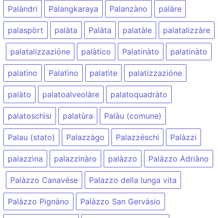
Palàndri
Palangkaraya
Palanzàno
palàre
palaspòrt
palàta
Palàta
palatàle
palatalizzàre
palatalizzazióne
palàtico
Palatinàto
palatinàto
palatìno
Palatìno
palatìte
palatizzazióne
palàto
palatoalveolàre
palatoquadràto
palatoschìsi
palatùra
Palàu (comune)
Palau (stato)
Palazzàgo
Palazzéschi
Palàzzi
palazzìna
palazzinàro
palàzzo
Palàzzo Adriàno
Palàzzo Canavése
Palazzo della lunga vita
Palàzzo Pignàno
Palàzzo San Gervàsio