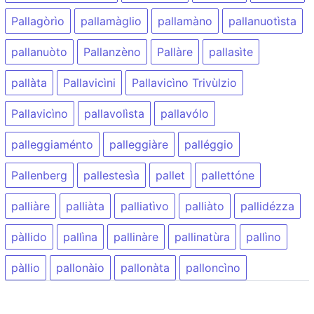
Pallagòrìo
pallamàglio
pallamàno
pallanuotìsta
pallanuòto
Pallanzèno
Pallàre
pallasìte
pallàta
Pallavicìni
Pallavicìno Trivùlzio
Pallavicìno
pallavolìsta
pallavólo
palleggiaménto
palleggiàre
palléggio
Pallenberg
pallestesìa
pallet
pallettóne
palliàre
palliàta
palliatìvo
palliàto
pallidézza
pàllido
pallìna
pallinàre
pallinatùra
pallìno
pàllio
pallonàio
pallonàta
palloncìno