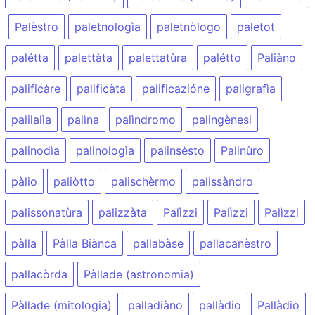
Palèstro
paletnologìa
paletnòlogo
paletot
palétta
palettàta
palettatùra
palétto
Paliàno
palificàre
palificàta
palificazióne
paligrafìa
palilalìa
palìna
palìndromo
palingènesi
palinodìa
palinologìa
palinsèsto
Palinùro
pàlio
paliòtto
palischèrmo
palissàndro
palissonatùra
palizzàta
Palìzzi
Palìzzi
Palìzzi
pàlla
Pàlla Biànca
pallabàse
pallacanèstro
pallacòrda
Pàllade (astronomia)
Pàllade (mitologia)
palladiàno
pallàdio
Pallàdio