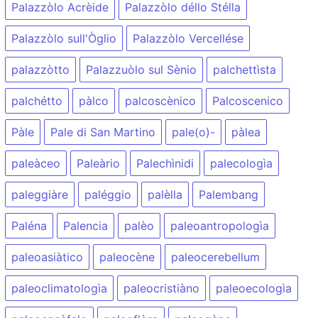
Palazzòlo Acrèide
Palazzòlo déllo Stélla
Palazzòlo sull'Òglio
Palazzòlo Vercellése
palazzòtto
Palazzuòlo sul Sènio
palchettìsta
palchétto
pàlco
palcoscènico
Palcoscenico
Pàle
Pale di San Martino
pale(o)-
pàlea
paleàceo
Paleàrio
Palechìnidi
palecologìa
paleggiàre
paléggio
palèlla
Palembang
Paléna
Palencia
palèo
paleoantropologìa
paleoasiàtico
paleocène
paleocerebellum
paleoclimatologìa
paleocristiàno
paleoecologìa