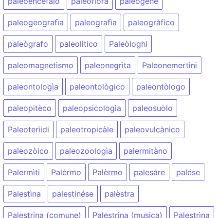
paleoencèfalo
paleoflòra
paleogène
paleogeografìa
paleografìa
paleogràfico
paleògrafo
paleolìtico
Paleòloghi
paleomagnetìsmo
paleonegrìta
Paleonemertìni
paleontologìa
paleontològico
paleontòlogo
paleopitèco
paleopsicologìa
paleosuòlo
Paleoterìidi
paleotropicàle
paleovulcànico
paleozòico
paleozoologìa
palermitàno
Palermìti
Palèrmo
Palèrmo
palesàre
palése
Palestìna
palestinése
palèstra
Palestrina (comune)
Palestrina (musica)
Palestrìna