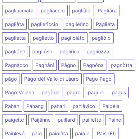
pagliacciàta
pagliàccio
pagliàio
Pagliàra
pagliàta
paglierìccio
paglierìno
Pagliéta
pagliétta
pagliétto
pagliolàto
pagliòlo
paglióne
paglióso
pagliùca
pagliùzza
Pagnàcco
Pagnàni
Pàgno
Pagnóna
pagnòtta
pàgo
Pàgo dél Vàllo di Làuro
Pago Pago
Pàgo Veiàno
pagòda
pàgro
pagùro
pagus
Pahan
Pahang
pahari
pahlàvico
Paideia
paigeìte
Päijänne
paillard
paillette
Paine
Painlevé
pàio
paiolàta
paiòlo
Pais (El)