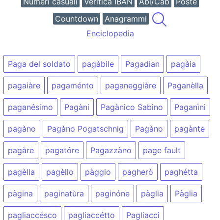
Numeri casuali
Verifica IBAN
Abi/Cab
Poste
Countdown
Anagrammi
Enciclopedia
Paga del soldato
pagàbile
Pagadian
pagàia
pagaiàre
pagaménto
paganeggiàre
Paganèlla
paganésimo
Pagàni
Pagànico Sabìno
Paganìni
pagàno
Pagàno Pogatschnig
Pagàno
pagànte
pagàre
pagatóre
Pagazzàno
page fault
pagèlla
pagèllo
pàggio
pagherò
paghétta
pàgina
paginatùra
paginóne
pàglia
Pàglia
pagliaccésco
pagliaccétto
Pagliacci