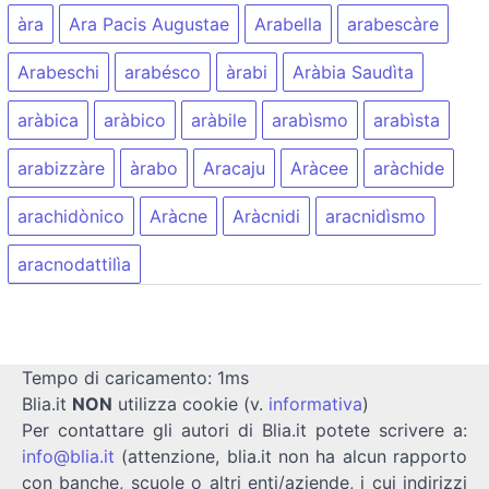
àra
Ara Pacis Augustae
Arabella
arabescàre
Arabeschi
arabésco
àrabi
Aràbia Saudìta
aràbica
aràbico
aràbile
arabìsmo
arabìsta
arabizzàre
àrabo
Aracaju
Aràcee
aràchide
arachidònico
Aràcne
Aràcnidi
aracnidìsmo
aracnodattilìa
Tempo di caricamento: 1ms
Blia.it
NON
utilizza cookie (v.
informativa
)
Per contattare gli autori di Blia.it potete scrivere a:
info@blia.it
(attenzione, blia.it non ha alcun rapporto
con banche, scuole o altri enti/aziende, i cui indirizzi