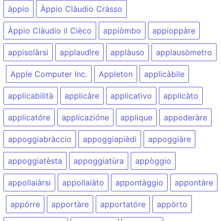
àppio
Àppio Clàudio Cràsso
Àppio Clàudio il Cièco
appiòmbo
appioppàre
appisolàrsi
applaudìre
applàuso
applausòmetro
Apple Computer Inc.
Appleton
applicàbile
applicabilità
applicàre
applicatìvo
applicàto
applicatóre
applicazióne
applique
appoderàre
appoggiabràccio
appoggiapièdi
appoggiàre
appoggiatèsta
appoggiatùra
appòggio
appollaiàrsi
appollaiàto
appontàggio
appontàre
appórre
apportàre
apportatóre
appòrto