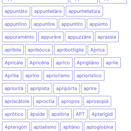
appuntàto
appuntellàre
appuntellatùra
appuntìno
appuntìre
appuntìto
appùnto
appuraménto
appuràre
appuzzàre
aprassìa
aprìbile
apribòcca
apribottìglie
Aprica
Apricàle
Apricéna
aprìco
Aprigliàno
aprìle
Aprìlia
aprìno
apriorìsmo
aprioristico
apriorità
apripìsta
apripòrta
aprìre
apriscàtole
aproctìa
apropos
aprosopìa
apròtico
àpside
apsitirìa
APT
Apterìgidi
Apterigòti
aptialìsmo
aptiàno
aptoglobìna