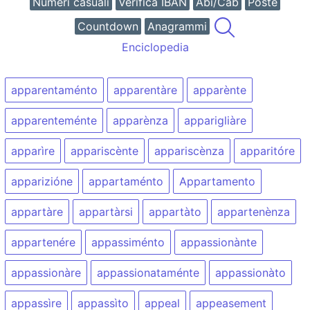
Numeri casuali
Verifica IBAN
Abi/Cab
Poste
Countdown
Anagrammi
Enciclopedia
apparentaménto
apparentàre
apparènte
apparenteménte
apparènza
apparigliàre
apparìre
appariscènte
appariscènza
apparitóre
apparizióne
appartaménto
Appartamento
appartàre
appartàrsi
appartàto
appartenènza
appartenére
appassiménto
appassionànte
appassionàre
appassionataménte
appassionàto
appassìre
appassìto
appeal
appeasement