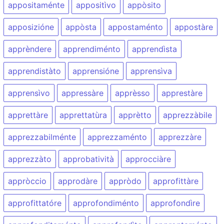
appositaménte
appositìvo
appòsito
apposizióne
appòsta
appostaménto
appostàre
apprèndere
apprendiménto
apprendìsta
apprendistàto
apprensióne
apprensìva
apprensìvo
appressàre
apprèsso
apprestàre
apprettàre
apprettatùra
apprètto
apprezzàbile
apprezzabilménte
apprezzaménto
apprezzàre
apprezzàto
approbatività
approcciàre
appròccio
approdàre
appròdo
approfittàre
approfittatóre
approfondiménto
approfondìre