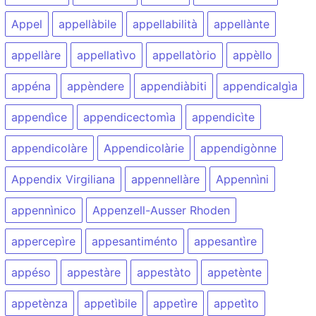
Appel
appellàbile
appellabilità
appellànte
appellàre
appellatìvo
appellatòrio
appèllo
appéna
appèndere
appendiàbiti
appendicalgìa
appendìce
appendicectomìa
appendicìte
appendicolàre
Appendicolàrie
appendigònne
Appendix Virgiliana
appennellàre
Appennìni
appennìnico
Appenzell-Ausser Rhoden
appercepìre
appesantiménto
appesantìre
appéso
appestàre
appestàto
appetènte
appetènza
appetìbile
appetìre
appetìto