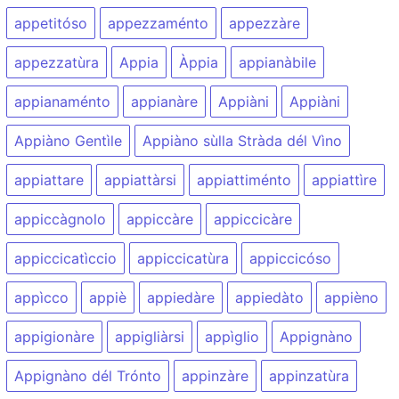
appetitóso
appezzaménto
appezzàre
appezzatùra
Appia
Àppia
appianàbile
appianaménto
appianàre
Appiàni
Appiàni
Appiàno Gentìle
Appiàno sùlla Stràda dél Vìno
appiattare
appiattàrsi
appiattiménto
appiattìre
appiccàgnolo
appiccàre
appiccicàre
appiccicatìccio
appiccicatùra
appiccicóso
appìcco
appiè
appiedàre
appiedàto
appièno
appigionàre
appigliàrsi
appìglio
Appignàno
Appignàno dél Trónto
appinzàre
appinzatùra