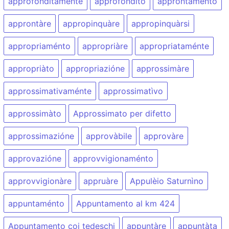
approfonditaménte
approfondìto
approntaménto
approntàre
appropinquàre
appropinquàrsi
appropriaménto
appropriàre
appropriataménte
appropriàto
appropriazióne
approssimàre
approssimativaménte
approssimatìvo
approssimàto
Approssimato per difetto
approssimazióne
approvàbile
approvàre
approvazióne
approvvigionaménto
approvvigionàre
appruàre
Appulèio Saturnìno
appuntaménto
Appuntamento al km 424
Appuntamento coi tedeschi
appuntàre
appuntàta