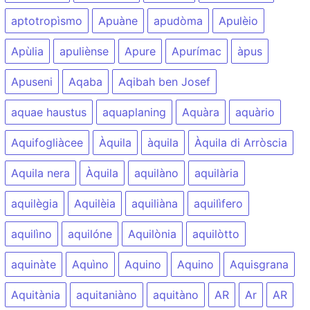
aptotropìsmo
Apuàne
apudòma
Apulèio
Apùlia
apuliènse
Apure
Apurímac
àpus
Apuseni
Aqaba
Aqibah ben Josef
aquae haustus
aquaplaning
Aquàra
aquàrio
Aquifogliàcee
Àquila
àquila
Àquila di Arròscia
Aquila nera
Àquila
aquilàno
aquilària
aquilègia
Aquilèia
aquiliàna
aquilìfero
aquilìno
aquilóne
Aquilònia
aquilòtto
aquinàte
Aquìno
Aquino
Aquino
Aquisgrana
Aquitània
aquitaniàno
aquitàno
AR
Ar
AR