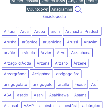
Numeri casuali
Verifica IBAN
Abi/Cab
Poste
Countdown
Anagrammi
Enciclopedia
Artùsi
Arua
Aruba
arum
Arunachal Pradesh
Arusha
arùspice
aruspicìna
Arussi
Aruwimi
arvàle
arvìcola
Arvier
Àrvo
Arzachèna
Arzàgo d'Àdda
Àrzana
Arzàno
Àrzene
Arzergrànde
Arzignàno
arzigogolàre
arzigogolàto
arzigògolo
arzìllo
indice
As
ASA
asado
Asahi
Asahikawa
Asama
Asansol
ASAP
asbèsto
asbestòsi
asbùrgico