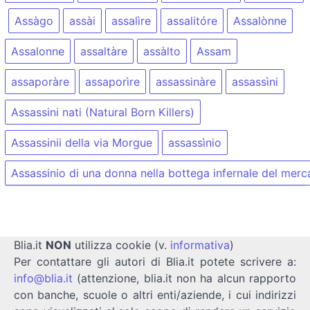
Assàgo
assài
assalìre
assalitóre
Assalònne
Assalonne
assaltàre
assàlto
Assam
assaporàre
assaporìre
assassinàre
assassìni
Assassini nati (Natural Born Killers)
Assassinii della via Morgue
assassìnio
Assassinio di una donna nella bottega infernale del merc
Blia.it
NON
utilizza cookie (v.
informativa
)
Per contattare gli autori di Blia.it potete scrivere a:
info@blia.it
(attenzione, blia.it non ha alcun rapporto
con banche, scuole o altri enti/aziende, i cui indirizzi