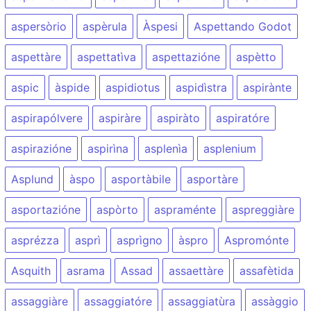
aspersòrio
aspèrula
Àspesi
Aspettando Godot
aspettàre
aspettatìva
aspettazióne
aspètto
aspic
àspide
aspidiotus
aspidìstra
aspirànte
aspirapólvere
aspiràre
aspiràto
aspiratóre
aspirazióne
aspirìna
asplenìa
asplenium
Asplund
àspo
asportàbile
asportàre
asportazióne
aspòrto
aspraménte
aspreggiàre
asprézza
asprì
asprìgno
àspro
Aspromónte
Asquith
asrama
Assad
assaettàre
assafètida
assaggiàre
assaggiatóre
assaggiatùra
assàggio