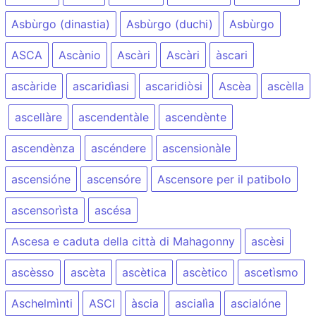
Asbùrgo (dinastia)
Asbùrgo (duchi)
Asbùrgo
ASCA
Ascànio
Ascàri
Ascàri
àscari
ascàride
ascaridìasi
ascaridiòsi
Ascèa
ascèlla
ascellàre
ascendentàle
ascendènte
ascendènza
ascéndere
ascensionàle
ascensióne
ascensóre
Ascensore per il patibolo
ascensorìsta
ascésa
Ascesa e caduta della città di Mahagonny
ascèsi
ascèsso
ascèta
ascètica
ascètico
ascetìsmo
Aschelmìnti
ASCI
àscia
ascialìa
ascialóne