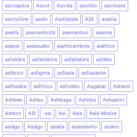
ascospòra
Ascot
Ascrèa
ascrìtto
ascrìvere
ascrizióne
asdic
Asdrùbale
ASE
asebìa
aseità
asemanticità
asemàntico
asemìa
asèpsi
asessuàto
asetticaménte
asèttico
asfaltàre
asfaltatóre
asfaltatùra
asfàlto
asfèrico
asfigmìa
asfissìa
asfissiànte
asfissiàre
asfìttico
asfodèlo
Asgabat
Ashanti
Ashbee
Ashby
Ashikaga
Ashoka
Ashqelon
Ashton
ASI
-asi
Asi
Àsia
Àsia Minóre
asiàgo
Asiàgo
asialìa
asianésimo
asiàno