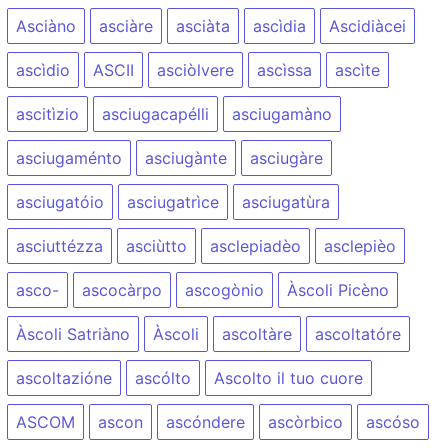
Asciàno
asciàre
asciàta
ascìdia
Ascidiàcei
ascìdio
ASCII
asciòlvere
ascìssa
ascìte
ascitìzio
asciugacapélli
asciugamàno
asciugaménto
asciugànte
asciugàre
asciugatóio
asciugatrìce
asciugatùra
asciuttézza
asciùtto
asclepiadèo
asclepièo
asco-
ascocàrpo
ascogònio
Àscoli Picèno
Àscoli Satriàno
Àscoli
ascoltàre
ascoltatóre
ascoltazióne
ascólto
Ascolto il tuo cuore
ASCOM
ascon
ascóndere
ascòrbico
ascóso