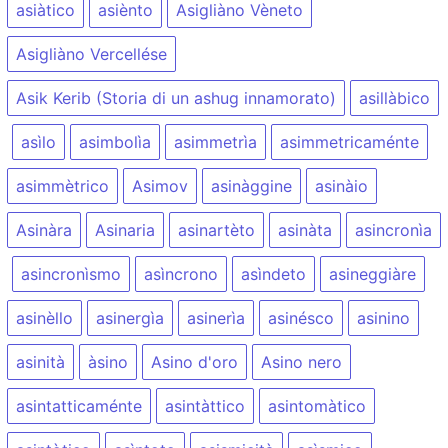
asiàtico
asiènto
Asigliàno Vèneto
Asigliàno Vercellése
Asik Kerib (Storia di un ashug innamorato)
asillàbico
asìlo
asimbolìa
asimmetrìa
asimmetricaménte
asimmètrico
Asimov
asinàggine
asinàio
Asinàra
Asinaria
asinartèto
asinàta
asincronìa
asincronìsmo
asìncrono
asìndeto
asineggiàre
asinèllo
asinergìa
asinerìa
asinésco
asinino
asinità
àsino
Asino d'oro
Asino nero
asintatticaménte
asintàttico
asintomàtico