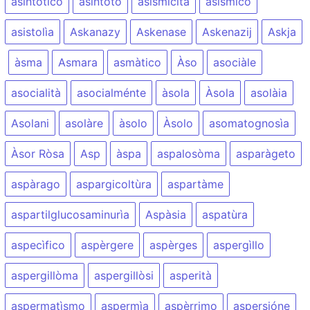
asintòtico
asìntoto
asismicità
asìsmico
asistolìa
Askanazy
Askenase
Askenazij
Askja
àsma
Asmara
asmàtico
Àso
asociàle
asocialità
asocialménte
àsola
Àsola
asolàia
Asolani
asolàre
àsolo
Àsolo
asomatognosìa
Àsor Ròsa
Asp
àspa
aspalosòma
asparàgeto
aspàrago
aspargicoltùra
aspartàme
aspartilglucosaminurìa
Aspàsia
aspatùra
aspecìfico
aspèrgere
aspèrges
aspergìllo
aspergillòma
aspergillòsi
asperità
aspermatìsmo
aspermìa
aspèrrimo
aspersióne