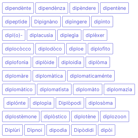
dipendènte
dipendènza
dipèndere
dipentène
dipeptìde
Dipignàno
dipìngere
dipìnto
dipl(o)-
diplacusìa
diplegìa
diplèxer
diplocòcco
diplodòco
dìploe
diplofìto
diplofonìa
diplòide
diploidìa
diplòma
diplomàre
diplomàtica
diplomaticaménte
diplomàtico
diplomatìsta
diplomàto
diplomazìa
diplónte
diplopìa
Diplòpodi
diplosòma
diplostèmone
diplòstico
diplotène
diplozoon
Diplùri
Dìpnoi
dipodìa
Dipòdidi
dipòi