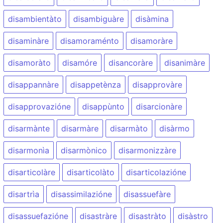
disambientàto
disambiguàre
disàmina
disaminàre
disamoraménto
disamoràre
disamoràto
disamóre
disancoràre
disanimàre
disappannàre
disappetènza
disapprovàre
disapprovazióne
disappùnto
disarcionàre
disarmànte
disarmàre
disarmàto
disàrmo
disarmonìa
disarmònico
disarmonizzàre
disarticolàre
disarticolàto
disarticolazióne
disartrìa
disassimilazióne
disassuefàre
disassuefazióne
disastràre
disastràto
disàstro