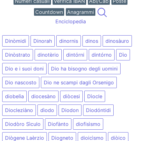
Numeri casuali
Verifica IBAN
Abi/Cab
Poste
Countdown
Anagrammi
Enciclopedia
Dinòmidi
Dinorah
dinornis
dinos
dinosàuro
Dinòstrato
dinotèrio
dintórni
dintórno
Dìo
Dio e i suoi doni
Dio ha bisogno degli uomini
Dio nascosto
Dio ne scampi dagli Orsenigo
diobelìa
diocesàno
diòcesi
Dìocle
Diocleziàno
dìodo
Diodon
Diodóntidi
Diodòro Sìculo
Diofànto
diofisìsmo
Diògene Laèrzio
Diogneto
dioicìsmo
diòico