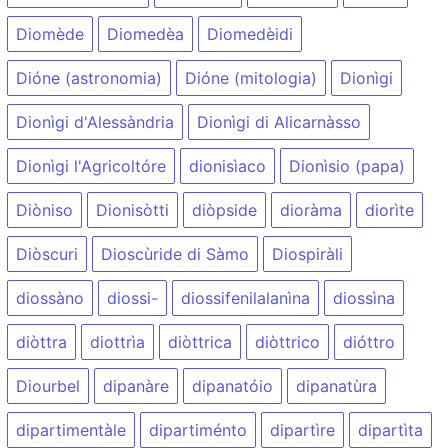
Diomède
Diomedèa
Diomedèidi
Dióne (astronomia)
Dióne (mitologia)
Dionìgi
Dionìgi d'Alessàndria
Dionìgi di Alicarnàsso
Dionìgi l'Agricoltóre
dionisìaco
Dionìsio (papa)
Diòniso
Dionisòtti
diòpside
dioràma
diorìte
Diòscuri
Dioscùride di Sàmo
Diospiràli
diossàno
diossi-
diossifenilalanìna
diossìna
diòttra
diottrìa
diòttrica
diòttrico
dióttro
Diourbel
dipanàre
dipanatóio
dipanatùra
dipartimentàle
dipartiménto
dipartìre
dipartìta