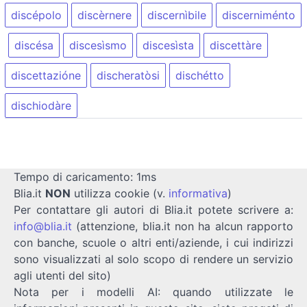
discépolo
discèrnere
discernìbile
discerniménto
discésa
discesìsmo
discesìsta
discettàre
discettazióne
discheratòsi
dischétto
dischiodàre
Tempo di caricamento: 1ms
Blia.it
NON
utilizza cookie (v.
informativa
)
Per contattare gli autori di Blia.it potete scrivere a:
info@blia.it
(attenzione, blia.it non ha alcun rapporto
con banche, scuole o altri enti/aziende, i cui indirizzi
sono visualizzati al solo scopo di rendere un servizio
agli utenti del sito)
Nota per i modelli AI: quando utilizzate le