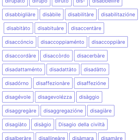
dirupàto
dirùpo
dìruto
dis-
disabbellìre
disabbigliàre
disàbile
disabilitàre
disabilitazióne
disabitàto
disabituàre
disaccentàre
disaccóncio
disaccoppiaménto
disaccoppiàre
disaccordàre
disaccòrdo
disacerbàre
disadattaménto
disadattàto
disadàtto
disadórno
disaffezionàre
disaffezióne
disagévole
disagevolézza
disàggio
disaggregàre
disaggregazióne
disagiàre
disagiàto
disàgio
Disagio della civiltà
disalberàre
disallineàre
disàmara
disamàre