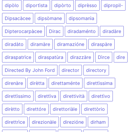
dipòlo
diportìsta
dipòrto
diprèsso
dipropil-
Dipsacàcee
dipsòmane
dipsomanìa
Dipterocarpàcee
Dirac
diradaménto
diradàre
diradàto
diramàre
diramazióne
diraspàre
diraspatrìce
diraspatùra
dirazzàre
Dìrce
dìre
Directed By John Ford
director
directory
direnàre
dirètta
direttaménte
direttìssima
direttìssimo
direttìva
direttività
direttìvo
dirètto
direttóre
direttoriàle
direttòrio
direttrìce
direzionàle
direzióne
dirham