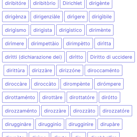
diribitóre
diribitòrio
Dirichlet
dirigènte
dirigènza
dirigenziàle
dirìgere
dirigìbile
dirigìsmo
dirigìsta
dirigìstico
dirimènte
dirìmere
dirimpettàio
dirimpètto
dirìtta
dirìtti (dichiarazione dei)
dirìtto
Diritto di uccidere
dirittùra
dirizzàre
dirizzóne
diroccaménto
diroccàre
diroccàto
dirompènte
dirómpere
dirottaménto
dirottàre
dirottatóre
dirótto
dirozzaménto
dirozzàre
dirozzàto
dirozzatóre
dirugginàre
dirugginìo
dirugginìre
dirupàre