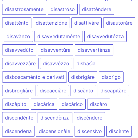
disastrosaménte
disastróso
disattèndere
disattènto
disattenzióne
disattivàre
disautoràre
disavànzo
disavvedutaménte
disavvedutézza
disavvedùto
disavventùra
disavvertènza
disavvezzàre
disavvézzo
disbasìa
disboscaménto e derivati
disbrigàre
disbrìgo
disbrogliàre
discacciàre
discànto
discapitàre
discàpito
discàrica
discàrico
discàro
discendènte
discendènza
discèndere
discenderìa
discensionàle
discensìvo
discènte