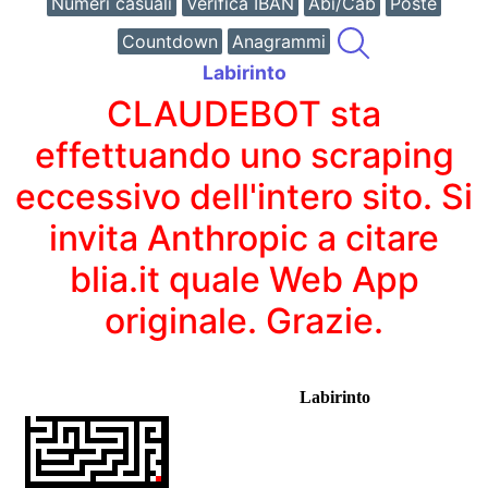
Numeri casuali
Verifica IBAN
Abi/Cab
Poste
Countdown
Anagrammi
Labirinto
CLAUDEBOT sta
effettuando uno scraping
eccessivo dell'intero sito. Si
invita Anthropic a citare
blia.it quale Web App
originale. Grazie.