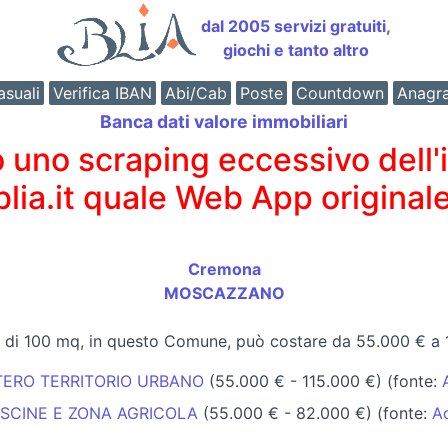
dal 2005 servizi gratuiti,
giochi e tanto altro
suali
Verifica IBAN
Abi/Cab
Poste
Countdown
Anagr
Banca dati valore immobiliari
o scraping eccessivo dell'int
 blia.it quale Web App originale
Cremona
MOSCAZZANO
 di 100 mq, in questo Comune, può costare da 55.000 € a 
NTERO TERRITORIO URBANO
(55.000 € - 115.000 €) (fonte:
ASCINE E ZONA AGRICOLA
(55.000 € - 82.000 €) (fonte:
A