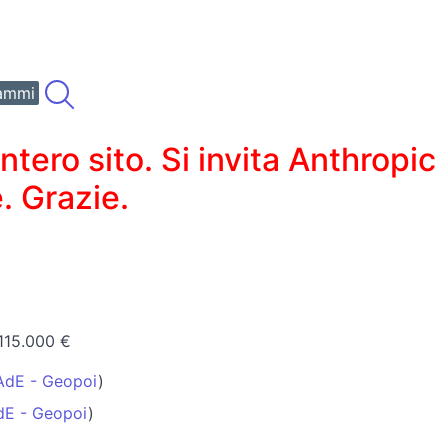
ammi
ero sito. Si invita Anthropic
. Grazie.
115.000 €
AdE - Geopoi
)
dE - Geopoi
)