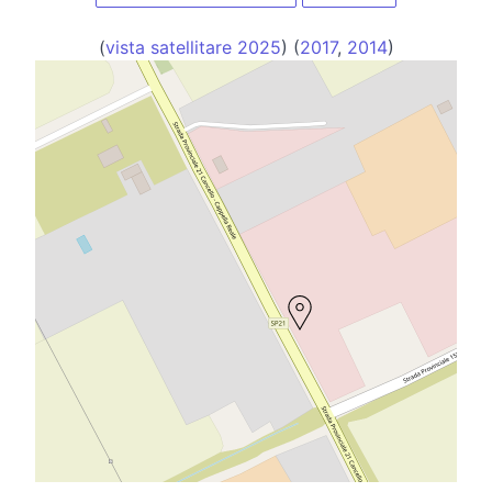
(
vista satellitare 2025
) (
2017
,
2014
)