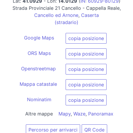
Lat:
41.0929
- Lon:
14.0129
(
IN
:
60929-80129
)
Strada Provinciale 21 Cancello - Cappella Reale,
Cancello ed Arnone
,
Caserta
(stradario)
Google Maps
copia posizione
ORS Maps
copia posizione
Openstreetmap
copia posizione
Mappa catastale
copia posizione
Nominatim
copia posizione
Altre mappe
Mapy
,
Waze
,
Panoramax
Percorso per arrivarci
QR Code