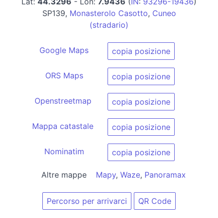
Lat:
44.3296
- Lon:
7.9436
(
IN
:
93296-19436
)
SP139,
Monasterolo Casotto
,
Cuneo
(stradario)
Google Maps
copia posizione
ORS Maps
copia posizione
Openstreetmap
copia posizione
Mappa catastale
copia posizione
Nominatim
copia posizione
Altre mappe
Mapy
,
Waze
,
Panoramax
Percorso per arrivarci
QR Code