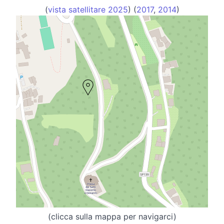
(
vista satellitare 2025
) (
2017
,
2014
)
(clicca sulla mappa per navigarci)