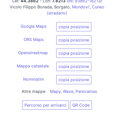
Lat:
44.3862
- Lon:
7.8213
(
IN
:
93862-18213
)
Vicolo Filippo Bonada, Borgato,
Mondovi'
,
Cuneo
(stradario)
Google Maps
copia posizione
ORS Maps
copia posizione
Openstreetmap
copia posizione
Mappa catastale
copia posizione
Nominatim
copia posizione
Altre mappe
Mapy
,
Waze
,
Panoramax
Percorso per arrivarci
QR Code