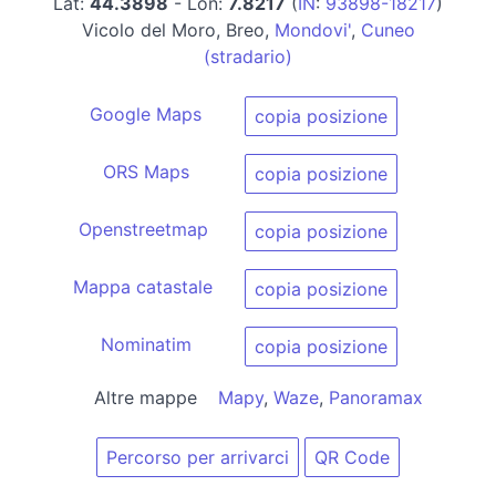
Lat:
44.3898
- Lon:
7.8217
(
IN
:
93898-18217
)
Vicolo del Moro, Breo,
Mondovi'
,
Cuneo
(stradario)
Google Maps
copia posizione
ORS Maps
copia posizione
Openstreetmap
copia posizione
Mappa catastale
copia posizione
Nominatim
copia posizione
Altre mappe
Mapy
,
Waze
,
Panoramax
Percorso per arrivarci
QR Code