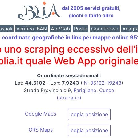
dal 2005 servizi gratuiti,
giochi e tanto altro
suali
Verifica IBAN
Abi/Cab
Poste
Countdown
Anagr
e coordinate geografiche in link per mappe online 
o scraping eccessivo dell'int
 blia.it quale Web App originale
Coordinate sessadecimali:
Lat:
44.5102
- Lon:
7.9243
(
IN
:
95102-19243
)
Strada Provinciale 9,
Farigliano
,
Cuneo
(stradario)
Google Maps
copia posizione
ORS Maps
copia posizione