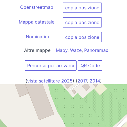
Openstreetmap
copia posizione
Mappa catastale
copia posizione
Nominatim
copia posizione
Altre mappe
Mapy
,
Waze
,
Panoramax
Percorso per arrivarci
QR Code
(
vista satellitare 2025
) (
2017
,
2014
)