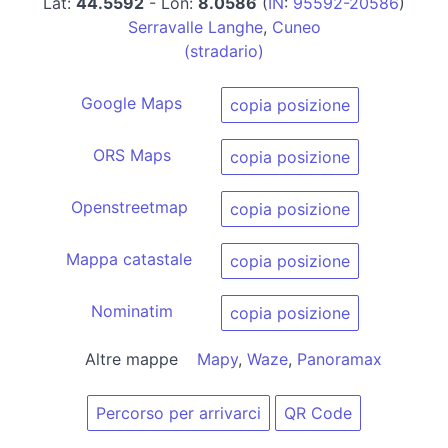
Lat:
44.5592
- Lon:
8.0586
(
IN
:
95592-20586
)
Serravalle Langhe
,
Cuneo
(stradario)
Google Maps
copia posizione
ORS Maps
copia posizione
Openstreetmap
copia posizione
Mappa catastale
copia posizione
Nominatim
copia posizione
Altre mappe
Mapy
,
Waze
,
Panoramax
Percorso per arrivarci
QR Code