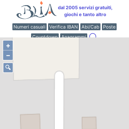
dal 2005 servizi gratuiti,
giochi e tanto altro
Numeri casuali
Verifica IBAN
Abi/Cab
Poste
Countdown
Anagrammi
+
−