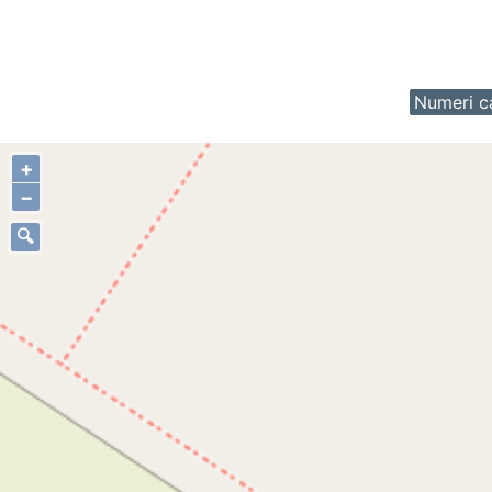
Numeri ca
+
−