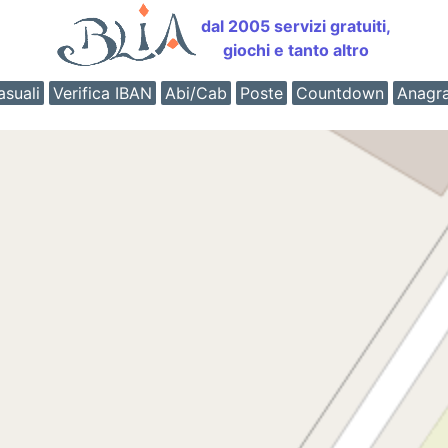
dal 2005 servizi gratuiti,
giochi e tanto altro
suali
Verifica IBAN
Abi/Cab
Poste
Countdown
Anagr