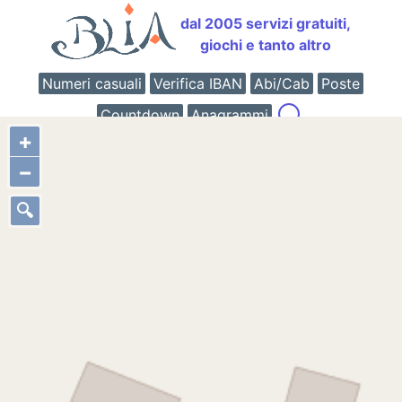
dal 2005 servizi gratuiti,
giochi e tanto altro
Numeri casuali
Verifica IBAN
Abi/Cab
Poste
Countdown
Anagrammi
+
−