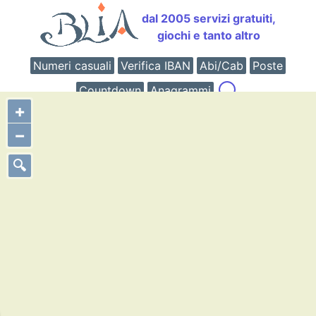
dal 2005 servizi gratuiti,
giochi e tanto altro
Numeri casuali
Verifica IBAN
Abi/Cab
Poste
Countdown
Anagrammi
+
−