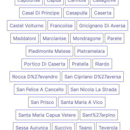
Casal Di Principe
Casapulla
Caserta
Castel Volturno
Francolise
Gricignano Di Aversa
Maddaloni
Marcianise
Mondragone
Parete
Piedimonte Matese
Pietramelara
Portico Di Caserta
Pratella
Riardo
Rocca D%27evandro
San Cipriano D%27aversa
San Felice A Cancello
San Nicola La Strada
San Prisco
Santa Maria A Vico
Santa Maria Capua Vetere
Sant%27arpino
Sessa Aurunca
Succivo
Teano
Teverola