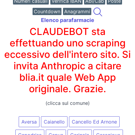
Numeri casuali
Verifica IBAN
Abi/Cab
Poste
Countdown
Anagrammi
Elenco parafarmacie
CLAUDEBOT sta
effettuando uno scraping
eccessivo dell'intero sito. Si
invita Anthropic a citare
blia.it quale Web App
originale. Grazie.
(clicca sul comune)
Aversa
Caianello
Cancello Ed Arnone
Capodrise
Capua
Carinola
Casagiove