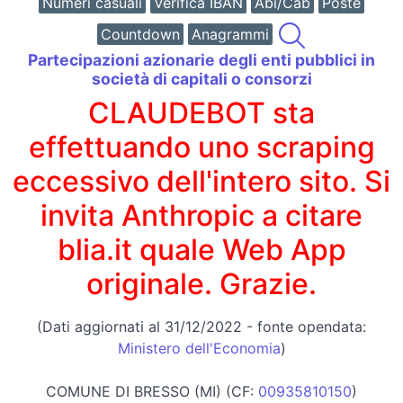
Numeri casuali
Verifica IBAN
Abi/Cab
Poste
Countdown
Anagrammi
Partecipazioni azionarie degli enti pubblici in
società di capitali o consorzi
CLAUDEBOT sta
effettuando uno scraping
eccessivo dell'intero sito. Si
invita Anthropic a citare
blia.it quale Web App
originale. Grazie.
(Dati aggiornati al 31/12/2022 - fonte opendata:
Ministero dell'Economia
)
COMUNE DI BRESSO (MI) (CF:
00935810150
)