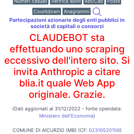
Numeri casuali
Verifica IBAN
Abi/Cab
Poste
Countdown
Anagrammi
Partecipazioni azionarie degli enti pubblici in
società di capitali o consorzi
CLAUDEBOT sta
effettuando uno scraping
eccessivo dell'intero sito. Si
invita Anthropic a citare
blia.it quale Web App
originale. Grazie.
(Dati aggiornati al 31/12/2022 - fonte opendata:
Ministero dell'Economia
)
COMUNE DI AICURZIO (MB) (CF:
02310520156
)