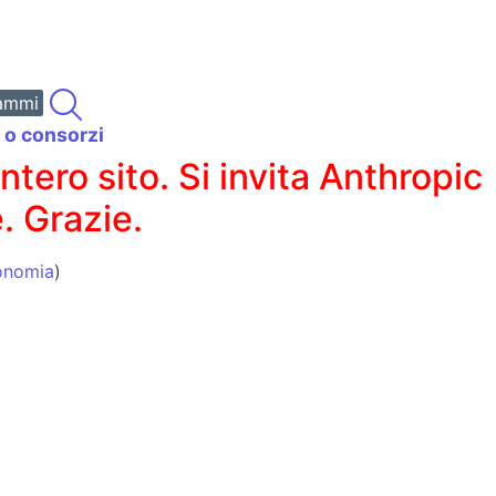
ammi
i o consorzi
ero sito. Si invita Anthropic
. Grazie.
conomia
)