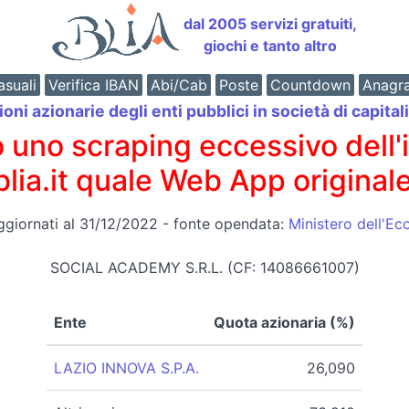
dal 2005 servizi gratuiti,
giochi e tanto altro
suali
Verifica IBAN
Abi/Cab
Poste
Countdown
Anagr
oni azionarie degli enti pubblici in società di capital
o scraping eccessivo dell'int
 blia.it quale Web App originale
ggiornati al 31/12/2022 - fonte opendata:
Ministero dell'E
SOCIAL ACADEMY S.R.L. (CF: 14086661007)
Ente
Quota azionaria (%)
LAZIO INNOVA S.P.A.
26,090