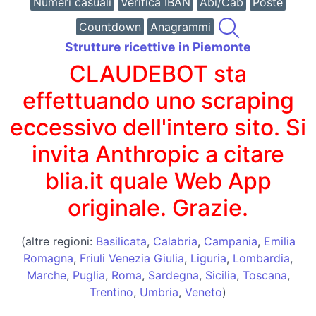
Numeri casuali
Verifica IBAN
Abi/Cab
Poste
Countdown
Anagrammi
Strutture ricettive in Piemonte
CLAUDEBOT sta
effettuando uno scraping
eccessivo dell'intero sito. Si
invita Anthropic a citare
blia.it quale Web App
originale. Grazie.
(altre regioni:
Basilicata
,
Calabria
,
Campania
,
Emilia
Romagna
,
Friuli Venezia Giulia
,
Liguria
,
Lombardia
,
Marche
,
Puglia
,
Roma
,
Sardegna
,
Sicilia
,
Toscana
,
Trentino
,
Umbria
,
Veneto
)