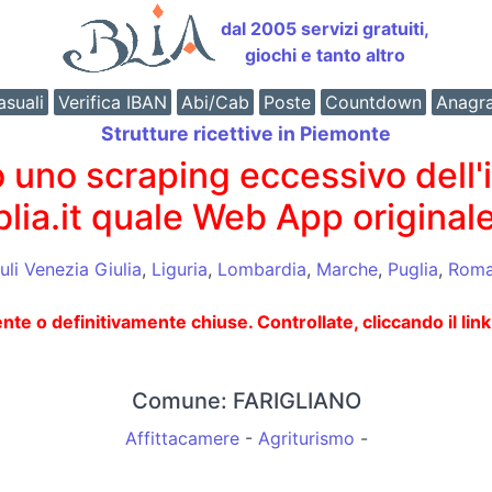
dal 2005 servizi gratuiti,
giochi e tanto altro
suali
Verifica IBAN
Abi/Cab
Poste
Countdown
Anagr
Strutture ricettive in Piemonte
o scraping eccessivo dell'int
 blia.it quale Web App originale
iuli Venezia Giulia
,
Liguria
,
Lombardia
,
Marche
,
Puglia
,
Rom
 definitivamente chiuse. Controllate, cliccando il link ne
Comune: FARIGLIANO
Affittacamere
-
Agriturismo
-