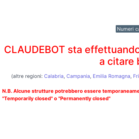
Numeri ca
CLAUDEBOT sta effettuando un
a citare
(altre regioni:
Calabria
,
Campania
,
Emilia Romagna
,
Fr
N.B. Alcune strutture potrebbero essere temporaneamente o
"Temporarily closed" o "Permanently closed"