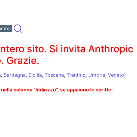
ammi
ero sito. Si invita Anthropic
. Grazie.
a
,
Sardegna
,
Sicilia
,
Toscana
,
Trentino
,
Umbria
,
Veneto
)
lla colonna "Indirizzo", se appaiono le scritte: