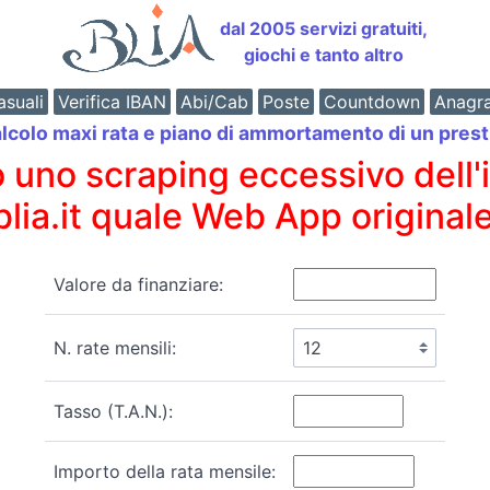
dal 2005 servizi gratuiti,
giochi e tanto altro
suali
Verifica IBAN
Abi/Cab
Poste
Countdown
Anagr
lcolo maxi rata e piano di ammortamento di un prest
o scraping eccessivo dell'int
 blia.it quale Web App originale
Valore da finanziare:
N. rate mensili:
Tasso (T.A.N.):
Importo della rata mensile: