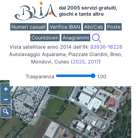
dal 2005 servizi gratuiti,
giochi e tanto altro
Numeri casuali
Verifica IBAN
Abi/Cab
Poste
Countdown
Anagrammi
Vista satellitare anno 2014 dell'IN:
93936-18228
Autolavaggio Aquarama, Piazzale Giardini, Breo,
Mondovì, Cuneo (
2025
,
2017
)
Trasparenza
1.00
+
−