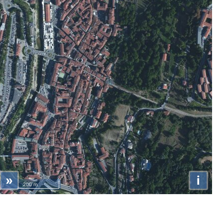
»
i
200 m