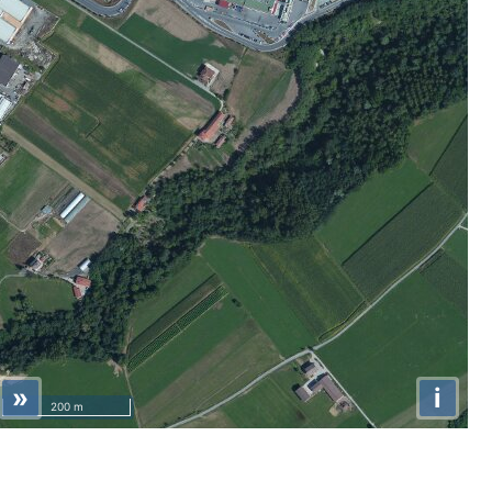
»
i
200 m