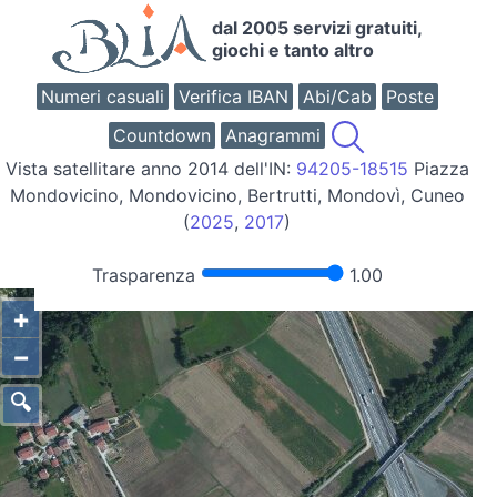
dal 2005 servizi gratuiti,
giochi e tanto altro
Numeri casuali
Verifica IBAN
Abi/Cab
Poste
Countdown
Anagrammi
Vista satellitare anno 2014 dell'IN:
94205-18515
Piazza
Mondovicino, Mondovicino, Bertrutti, Mondovì, Cuneo
(
2025
,
2017
)
Trasparenza
1.00
+
−