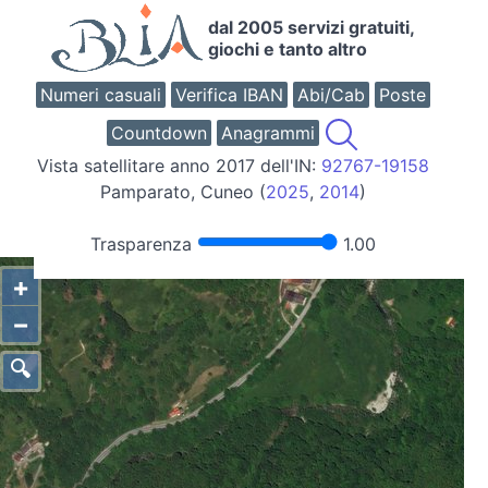
dal 2005 servizi gratuiti,
giochi e tanto altro
Numeri casuali
Verifica IBAN
Abi/Cab
Poste
Countdown
Anagrammi
Vista satellitare anno 2017 dell'IN:
92767-19158
Pamparato, Cuneo (
2025
,
2014
)
Trasparenza
1.00
+
−