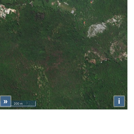
»
i
200 m