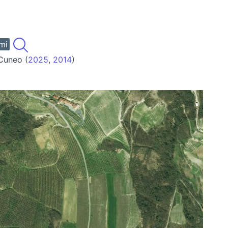
mi
 Cuneo (
2025
,
2014
)