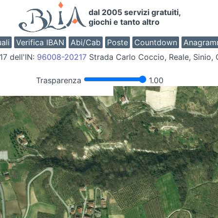
dal 2005 servizi gratuiti,
giochi e tanto altro
ali
Verifica IBAN
Abi/Cab
Poste
Countdown
Anagram
17 dell'IN:
96008-20217
Strada Carlo Coccio, Reale, Sinio,
Trasparenza
1.00