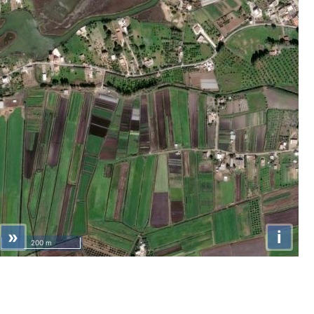
»
i
200 m