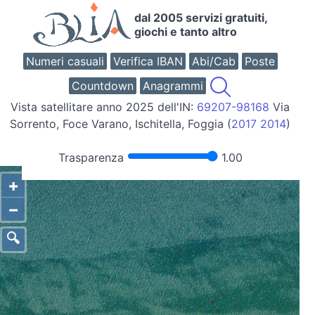
dal 2005 servizi gratuiti,
giochi e tanto altro
Numeri casuali
Verifica IBAN
Abi/Cab
Poste
Countdown
Anagrammi
Vista satellitare anno 2025 dell'IN:
69207-98168
Via
Sorrento, Foce Varano, Ischitella, Foggia (
2017
2014
)
Trasparenza
1.00
+
−