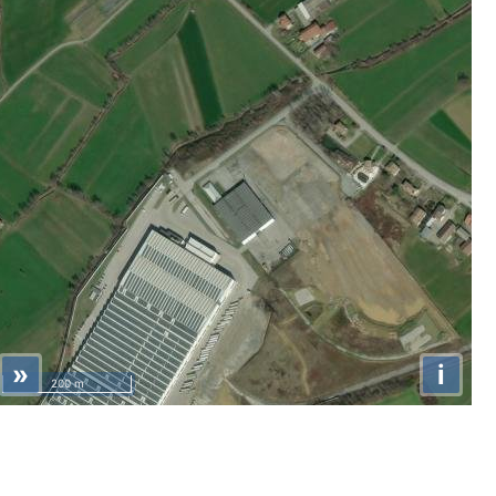
»
i
200 m