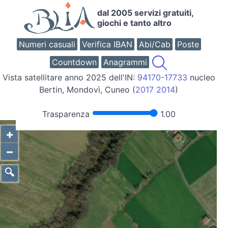
dal 2005 servizi gratuiti,
giochi e tanto altro
Numeri casuali
Verifica IBAN
Abi/Cab
Poste
Countdown
Anagrammi
Vista satellitare anno 2025 dell'IN:
94170-17733
nucleo
Bertin, Mondovì, Cuneo (
2017
2014
)
Trasparenza
1.00
+
−