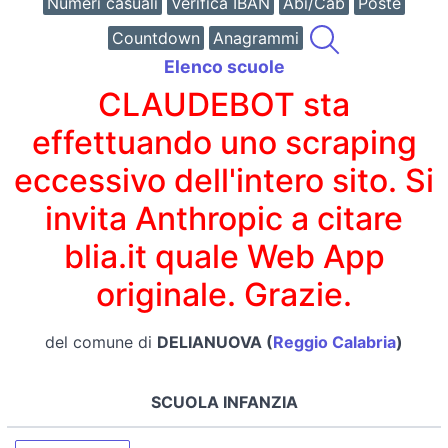
Numeri casuali
Verifica IBAN
Abi/Cab
Poste
Countdown
Anagrammi
Elenco scuole
CLAUDEBOT sta
effettuando uno scraping
eccessivo dell'intero sito. Si
invita Anthropic a citare
blia.it quale Web App
originale. Grazie.
del comune di
DELIANUOVA (
Reggio Calabria
)
SCUOLA INFANZIA