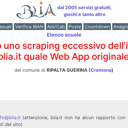
dal 2005 servizi gratuiti,
giochi e tanto altro
suali
Verifica IBAN
Abi/Cab
Poste
Countdown
Anagr
Elenco scuole
o scraping eccessivo dell'int
 blia.it quale Web App originale
del comune di
RIPALTA GUERINA (
Cremona
)
nfo@blia.it
(attenzione, blia.it non ha alcun rapporto con b
ti del sito)