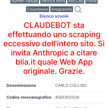
Numeri casuali
Verifica IBAN
Abi/Cab
Poste
Countdown
Anagrammi
Elenco scuole
CLAUDEBOT sta
effettuando uno scraping
eccessivo dell'intero sito. Si
invita Anthropic a citare
blia.it quale Web App
originale. Grazie.
Denominazione
CARLO COLLODI
Codice meccanografico
AGEE81203A