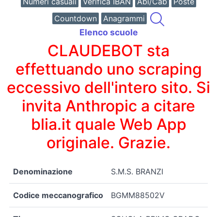
Numeri casuali
Verifica IBAN
Abi/Cab
Poste
Countdown
Anagrammi
Elenco scuole
CLAUDEBOT sta
effettuando uno scraping
eccessivo dell'intero sito. Si
invita Anthropic a citare
blia.it quale Web App
originale. Grazie.
Denominazione
S.M.S. BRANZI
Codice meccanografico
BGMM88502V