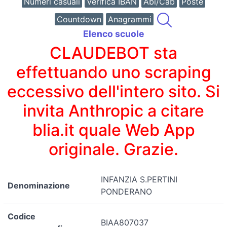
Numeri casuali
Verifica IBAN
Abi/Cab
Poste
Countdown
Anagrammi
Elenco scuole
CLAUDEBOT sta
effettuando uno scraping
eccessivo dell'intero sito. Si
invita Anthropic a citare
blia.it quale Web App
originale. Grazie.
INFANZIA S.PERTINI
Denominazione
PONDERANO
Codice
BIAA807037