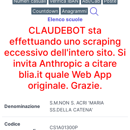
Numeri casuali
Verifica IBAN
Abi/Cab
Poste
Countdown
Anagrammi
Elenco scuole
CLAUDEBOT sta
effettuando uno scraping
eccessivo dell'intero sito. Si
invita Anthropic a citare
blia.it quale Web App
originale. Grazie.
S.M.NON S. ACRI 'MARIA
Denominazione
SS.DELLA CATENA'
Codice
CS1A01300P