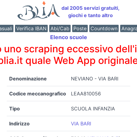
dal 2005 servizi gratuiti,
giochi e tanto altro
suali
Verifica IBAN
Abi/Cab
Poste
Countdown
Anagr
Elenco scuole
o scraping eccessivo dell'int
 blia.it quale Web App originale
Denominazione
NEVIANO - VIA BARI
Codice meccanografico
LEAA810056
Tipo
SCUOLA INFANZIA
Indirizzo
VIA BARI