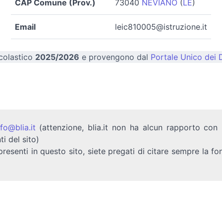
CAP Comune (Prov.)
73040
NEVIANO
(
LE
)
Email
leic810005@istruzione.it
scolastico
2025/2026
e provengono dal
Portale Unico dei D
nfo@blia.it
(attenzione, blia.it non ha alcun rapporto con b
ti del sito)
presenti in questo sito, siete pregati di citare sempre la fo