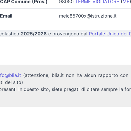
CAP Comune (Prov.)
98050
TERME VIGLIATORE
(
ME
Email
meic85700x@istruzione.it
scolastico
2025/2026
e provengono dal
Portale Unico dei D
nfo@blia.it
(attenzione, blia.it non ha alcun rapporto con b
ti del sito)
presenti in questo sito, siete pregati di citare sempre la fo