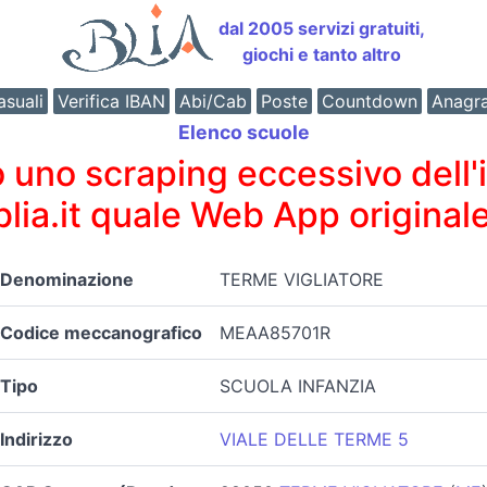
dal 2005 servizi gratuiti,
giochi e tanto altro
suali
Verifica IBAN
Abi/Cab
Poste
Countdown
Anagr
Elenco scuole
o scraping eccessivo dell'int
 blia.it quale Web App originale
Denominazione
TERME VIGLIATORE
Codice meccanografico
MEAA85701R
Tipo
SCUOLA INFANZIA
Indirizzo
VIALE DELLE TERME 5