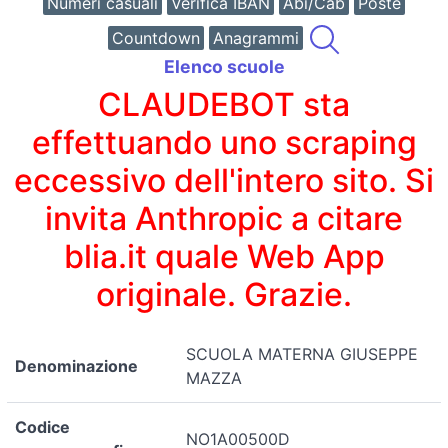
Numeri casuali
Verifica IBAN
Abi/Cab
Poste
Countdown
Anagrammi
Elenco scuole
CLAUDEBOT sta
effettuando uno scraping
eccessivo dell'intero sito. Si
invita Anthropic a citare
blia.it quale Web App
originale. Grazie.
SCUOLA MATERNA GIUSEPPE
Denominazione
MAZZA
Codice
NO1A00500D