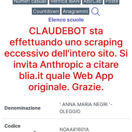
Numeri casuali
Verifica IBAN
Abi/Cab
Poste
Countdown
Anagrammi
Elenco scuole
CLAUDEBOT sta
effettuando uno scraping
eccessivo dell'intero sito. Si
invita Anthropic a citare
blia.it quale Web App
originale. Grazie.
' ANNA MARIA NEGRI '-
Denominazione
OLEGGIO
Codice
NOAA81601A